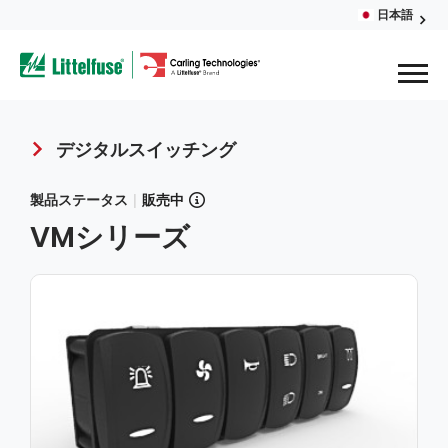
Skip
日本語
Glob
to
ega
main
content
Men
avigation
デジタルスイッチング
Breadcrumb
製品ステータス
|
販売中
VMシリーズ