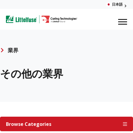
Skip
日本語
Glob
to
ega
main
content
Men
avigation
業界
Breadcrumb
その他の業界
業
界
Browse Categories