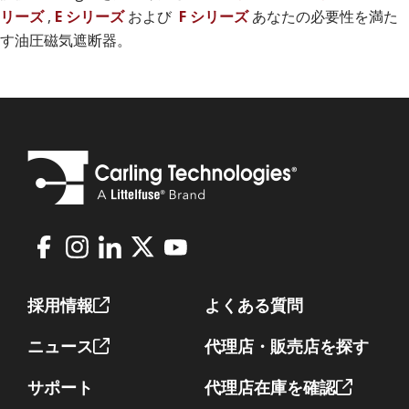
リーズ
,
E シリーズ
および
F シリーズ
あなたの必要性を満た
す油圧磁気遮断器。
Facebook
Instagram
LinkedIn
X
Youtube
Footer
採用情報
よくある質問
ニュース
代理店・販売店を探す
サポート
代理店在庫を確認