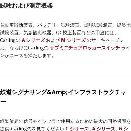
試験および測定機器
自動車診断装置、バッテリー試験装置、環境試験装置、建築用
試験装置、気象観測機器、QC校正装置などの用途には、
Carlingの
A シリーズ
および
M シリーズ
のサーキットブレー
カ、ならびにCarlingの
サブミニチュアロッカースイッチ
ライ
ンがニーズを満たします。
鉄道シグナリング&Amp;インフラストラクチャ
ー
鉄道業界の信号やインフラで使用するための最大の回路保護を
提供-Carlingのを見てください
C シリーズ
,
A シリーズ
,
G シ