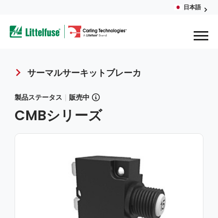
Skip
日本語
Glob
to
ega
main
content
Men
avigation
サーマルサーキットブレーカ
Breadcrumb
製品ステータス
|
販売中
CMBシリーズ