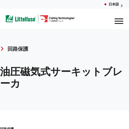
Skip
日本語
Glob
to
ega
main
content
Men
avigation
回路保護
Breadcrumb
油圧磁気式サーキットブレ
ーカ
回路保護