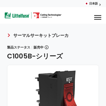
Skip
日本語
Glob
to
ega
main
content
Men
avigation
サーマルサーキットブレーカ
Breadcrumb
製品ステータス
|
販売中
C1005B-シリーズ