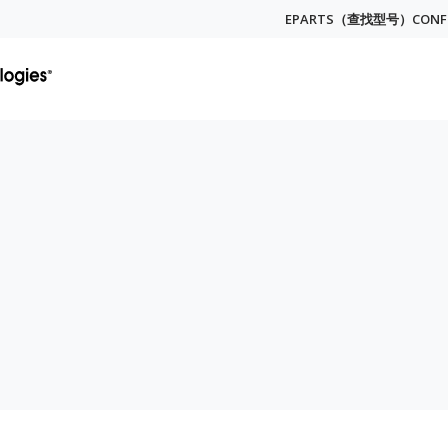
EPARTS（查找型号）
CON
Globa
Menu