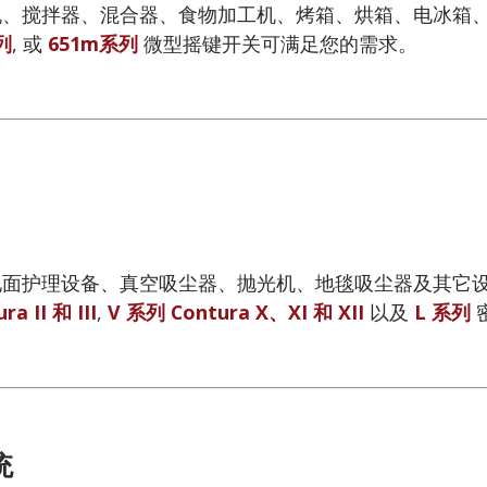
、搅拌器、混合器、食物加工机、烤箱、烘箱、电冰箱、洗碗机
列
, 或
651m系列
微型摇键开关可满足您的需求。
面护理设备、真空吸尘器、抛光机、地毯吸尘器及其它设备 – 
a II 和 III
,
V 系列 Contura X、XI 和 XII
以及
L 系列
统