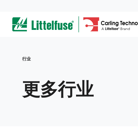
Skip
to
ega
main
content
avigation
Breadcrumb
行业
更多行业