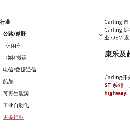
行
行业
Carli
业
Carli
公路/越野
Expand
业 OEM 
休闲车
康乐及
物料搬运
电信/数据通信
Carli
船舶
ST 系列
一
highway
.
可再生能源
工业自动化
更多行业