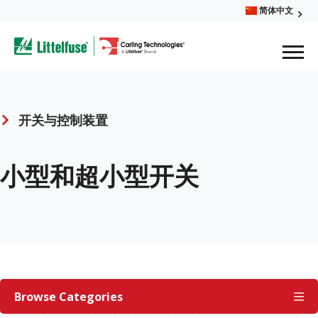
Skip
简体中文
Glob
to
ega
main
content
Men
avigation
开关与控制装置
Breadcrumb
小型和超小型开关
开
关
Browse Categories
与
控
制