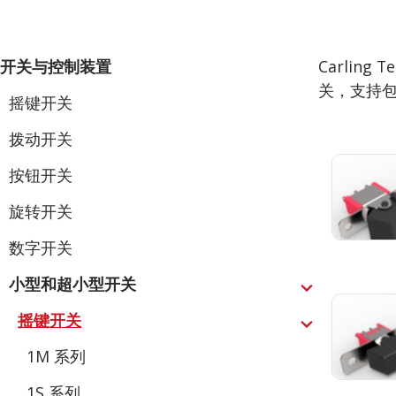
小
开关与控制装置
Carling
型
和
关，支持包
超
摇键开关
小
型
开
关
拨动开关
按钮开关
旋转开关
数字开关
小型和超小型开关
Expand
摇键开关
Expand
1M 系列
1S 系列