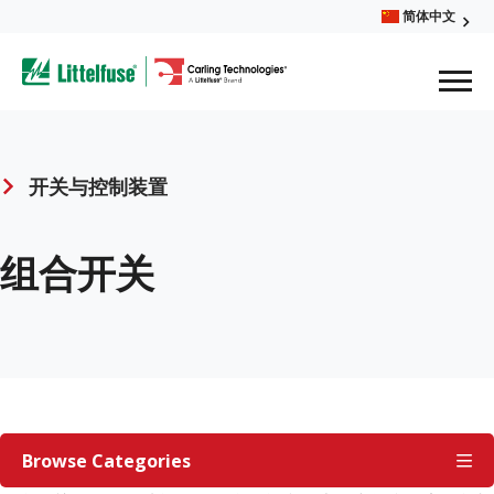
Skip
简体中文
Glob
to
ega
main
content
Men
avigation
开关与控制装置
Breadcrumb
组合开关
开
关
Browse Categories
与
控
制