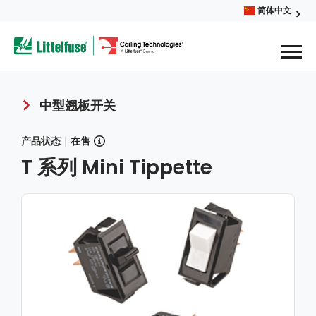
Skip
简体中文
Glob
to
ega
main
content
Men
avigation
中型翘板开关
Breadcrumb
产品状态
|
在售
T 系列 Mini Tippette