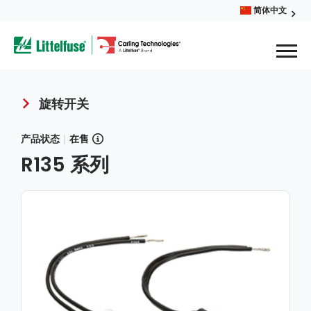
Skip
简体中文
Glob
to
ega
main
content
Men
avigation
旋转开关
Breadcrumb
产品状态
|
在售
R135 系列