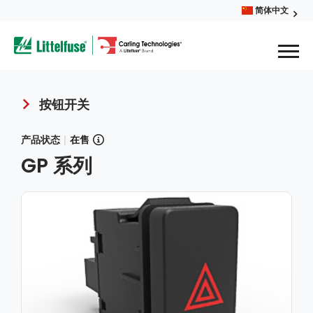
Skip
简体中文
Glob
to
ega
main
content
Men
avigation
按钮开关
Breadcrumb
产品状态
|
在售
GP 系列