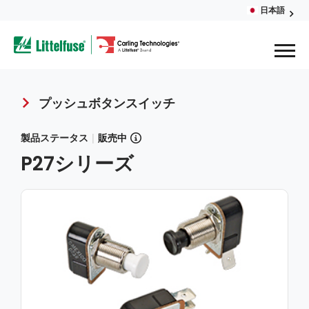
Skip
日本語
Glob
to
ega
main
content
Men
avigation
プッシュボタンスイッチ
Breadcrumb
製品ステータス
|
販売中
P27シリーズ