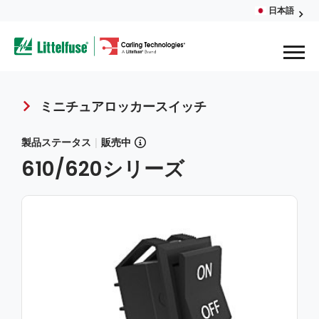
Skip
日本語
Glob
to
ega
main
content
Men
avigation
ミニチュアロッカースイッチ
Breadcrumb
製品ステータス
|
販売中
610/620シリーズ