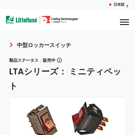
Skip
日本語
Glob
to
ega
main
content
Men
avigation
中型ロッカースイッチ
Breadcrumb
製品ステータス
|
販売中
LTAシリーズ： ミニティペッ
ト