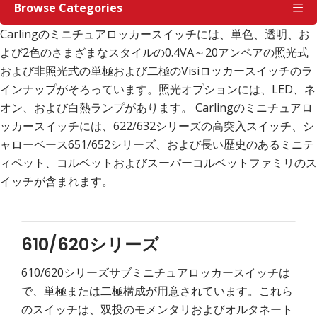
ッ
Browse Categories
カ
ー
ス
Carlingのミニチュアロッカースイッチには、単色、透明、お
イ
ッ
よび2色のさまざまなスタイルの0.4VA～20アンペアの照光式
チ
および非照光式の単極および二極のVisiロッカースイッチのラ
インナップがそろっています。照光オプションには、LED、ネ
オン、および白熱ランプがあります。 Carlingのミニチュアロ
ッカースイッチには、622/632シリーズの高突入スイッチ、シ
ャローベース651/652シリーズ、および長い歴史のあるミニテ
ィペット、コルベットおよびスーパーコルベットファミリのス
イッチが含まれます。
610/620シリーズ
610/620シリーズサブミニチュアロッカースイッチは
で、単極または二極構成が用意されています。これら
のスイッチは、双投のモメンタリおよびオルタネート