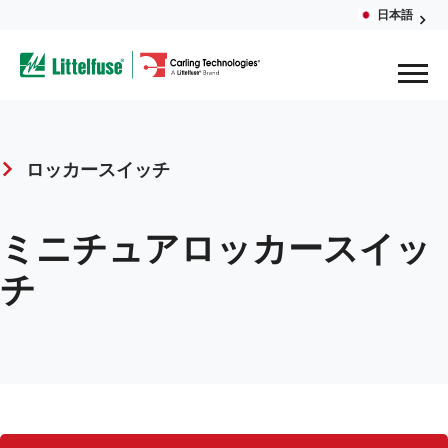
Skip
日本語
Glob
to
ega
main
content
Men
avigation
ロッカースイッチ
Breadcrumb
ミニチュアロッカースイッ
チ
ロ