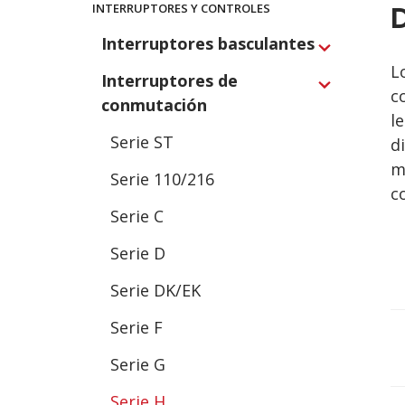
Main
INTERRUPTORES Y CONTROLES
Navigation
Interruptores basculantes
Expand
L
Interruptores de
Expand
c
conmutación
l
Serie ST
d
m
Serie 110/216
c
Serie C
Serie D
Serie DK/EK
Serie F
Serie G
Serie H