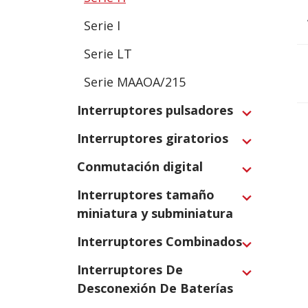
Serie I
Serie LT
Serie MAAOA/215
Interruptores pulsadores
Expand
Interruptores giratorios
Expand
Conmutación digital
Expand
Interruptores tamaño
Expand
miniatura y subminiatura
Interruptores Combinados
Expand
Interruptores De
Expand
Desconexión De Baterías