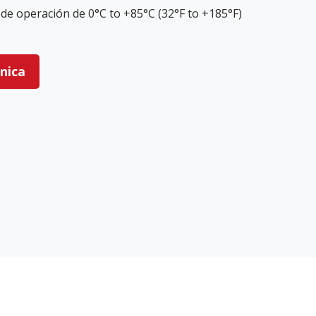
e operación de 0°C to +85°C (32°F to +185°F)
nica