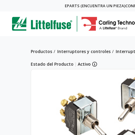
Skip
EPARTS (ENCUENTRA UN PIEZA)
CONF
Global
to
ega
main
content
Menu
avigation
Breadcrumb
Productos
Interruptores y controles
Interrup
Estado del Producto
|
Activo