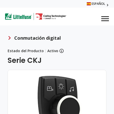
Skip
ESPAÑOL
Globa
to
ega
main
content
Men
avigation
Conmutación digital
Breadcrumb
Estado del Producto
|
Activo
Serie CKJ