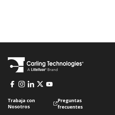
Facebook
Instagram
LinkedIn
X
Youtube
Footer
Trabaja con
Preguntas
Nosotros
frecuentes