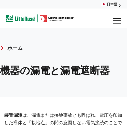
Skip
日本語
Glob
to
ega
main
content
Men
avigation
ホーム
Breadcrumb
機器の漏電と漏電遮断器
装置漏洩
は、漏電または接地事故とも呼ばれ、電圧を印加
した導体と「接地点」の間の意図しない電気接続のことで