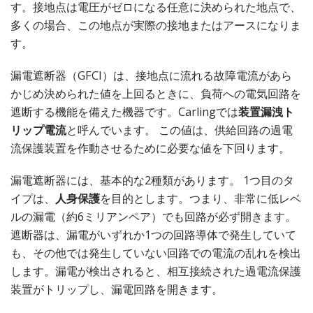
す。接地点は電圧がゼロになる任意に決められた地点で、
多くの場合、この地点が実際の接地またはアースになりま
す。
漏電遮断器（GFCI）は、接地点に流れる故障電流があら
かじめ決められた値を上回るときに、負荷への電気回路を
遮断する機能を備えた機器です。Carlingでは
装置漏洩ト
リップ電流
と呼んでいます。 この値は、供給回路の過電
流保護装置を作動させるために必要な値を下回ります。
漏電遮断器には、基本的な2種類があります。 1つ目のタ
イプは、
人身保護
を目的とします。つまり、非常に低レベ
ルの漏電（約6ミリアンペア）でも回路が必ず開きます。
遮断器は、漏電がいずれか1つの回路導体で発生していて
も、その他では発生していない回路での電流の乱れを検出
します。漏電が検出されると、相互接続された過電流保護
装置がトリップし、漏電回路を開きます。