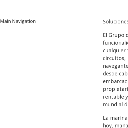
Main Navigation
Solucione
El Grupo 
funcional
cualquier
circuitos,
navegante
desde cab
embarcaci
propietar
rentable y
mundial de
La marina
hoy, maña