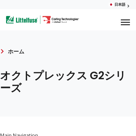
Skip
日本語
Glob
to
ega
main
content
Men
avigation
ホーム
Breadcrumb
オクトプレックス G2シリ
ーズ
Main Navigation