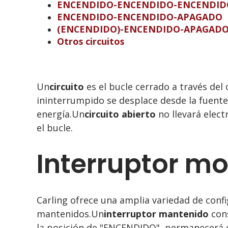
ENCENDIDO-ENCENDIDO-ENCENDID
ENCENDIDO-ENCENDIDO-APAGADO
(ENCENDIDO)-ENCENDIDO-APAGAD
Otros circuitos
Un
circuito
es el bucle cerrado a través del c
ininterrumpido se desplace desde la fuente d
energía.Un
circuito abierto
no llevará elect
el bucle.
Interruptor 
Carling ofrece una amplia variedad de conf
mantenidos.Un
interruptor mantenido
cons
la posición de "ENCENDIDO", permanecerá e