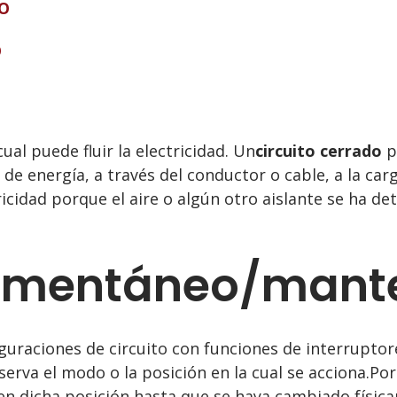
O
O
ual puede fluir la electricidad. Un
circuito cerrado
p
e energía, a través del conductor o cable, a la carga
ricidad porque el aire o algún otro aislante se ha det
momentáneo/mant
iguraciones de circuito con funciones de interrupt
erva el modo o la posición en la cual se acciona.Por
n dicha posición hasta que se haya cambiado física