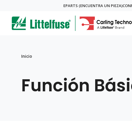
Skip
EPARTS (ENCUENTRA UN PIEZA)
CONF
Global
to
ega
main
content
Menu
avigation
Breadcrumb
Inicio
Función Bási