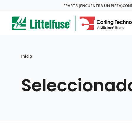
Skip
EPARTS (ENCUENTRA UN PIEZA)
CONF
Global
to
ega
main
content
Menu
avigation
Breadcrumb
Inicio
Seleccionad